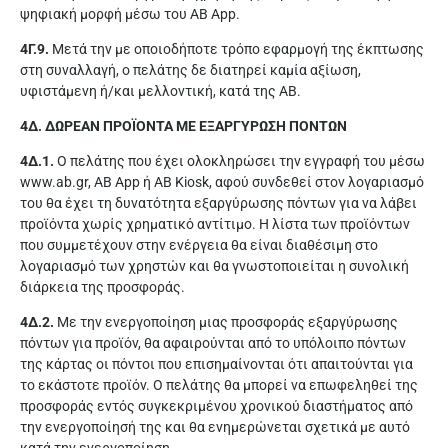
ψηφιακή μορφή μέσω του AB App.
4Γ.9.
Μετά την με οποιοδήποτε τρόπο εφαρμογή της έκπτωσης
στη συναλλαγή, ο πελάτης δε διατηρεί καμία αξίωση,
υφιστάμενη ή/και μελλοντική, κατά της ΑΒ.
4Δ. ΔΩΡΕΑΝ ΠΡΟΪΟΝΤΑ ΜΕ ΕΞΑΡΓΥΡΩΣΗ ΠΟΝΤΩΝ
4Δ.1.
Ο πελάτης που έχει ολοκληρώσει την εγγραφή του μέσω
www.ab.gr, AB App ή AB Kiosk, αφού συνδεθεί στον λογαριασμό
του θα έχει τη δυνατότητα εξαργύρωσης πόντων για να λάβει
προϊόντα χωρίς χρηματικό αντίτιμο. Η λίστα των προϊόντων
που συμμετέχουν στην ενέργεια θα είναι διαθέσιμη στο
λογαριασμό των χρηστών και θα γνωστοποιείται η συνολική
διάρκεια της προσφοράς.
4Δ.2.
Με την ενεργοποίηση μιας προσφοράς εξαργύρωσης
πόντων για προϊόν, θα αφαιρούνται από το υπόλοιπο πόντων
της κάρτας οι πόντοι που επισημαίνονται ότι απαιτούνται για
το εκάστοτε προϊόν. Ο πελάτης θα μπορεί να επωφεληθεί της
προσφοράς εντός συγκεκριμένου χρονικού διαστήματος από
την ενεργοποίησή της και θα ενημερώνεται σχετικά με αυτό