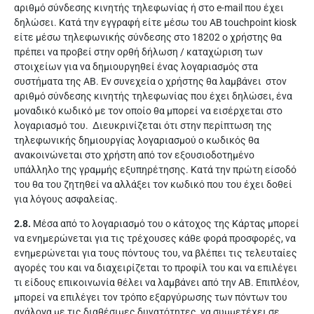
αριθμό σύνδεσης κινητής τηλεφωνίας ή στο e-mail που έχει
δηλώσει. Κατά την εγγραφή είτε μέσω του ΑΒ touchpoint kiosk
είτε μέσω τηλεφωνικής σύνδεσης στο 18202 ο χρήστης θα
πρέπει να προβεί στην ορθή δήλωση / καταχώριση των
στοιχείων για να δημιουργηθεί ένας λογαριασμός στα
συστήματα της ΑΒ. Εν συνεχεία ο χρήστης θα λαμβάνει στον
αριθμό σύνδεσης κινητής τηλεφωνίας που έχει δηλώσει, ένα
μοναδικό κωδικό με τον οποίο θα μπορεί να εισέρχεται στο
λογαριασμό του. Διευκρινίζεται ότι στην περίπτωση της
τηλεφωνικής δημιουργίας λογαριασμού ο κωδικός θα
ανακοινώνεται στο χρήστη από τον εξουσιοδοτημένο
υπάλληλο της γραμμής εξυπηρέτησης. Κατά την πρώτη είσοδό
του θα του ζητηθεί να αλλάξει τον κωδικό που του έχει δοθεί
για λόγους ασφαλείας.
2.8.
Μέσα από το λογαριασμό του ο κάτοχος της Κάρτας μπορεί
να ενημερώνεται για τις τρέχουσες κάθε φορά προσφορές, να
ενημερώνεται για τους πόντους του, να βλέπει τις τελευταίες
αγορές του και να διαχειρίζεται το προφίλ του και να επιλέγει
τι είδους επικοινωνία θέλει να λαμβάνει από την ΑΒ. Επιπλέον,
μπορεί να επιλέγει τον τρόπο εξαργύρωσης των πόντων του
ανάλογα με τις διαθέσιμες δυνατότητες, να συμμετέχει σε