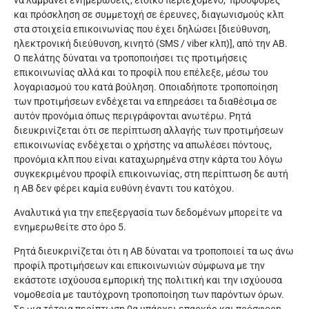
να λαμβάνει ενημερώσεις, ειδικό περιεχόμενο, προσφορές
και πρόσκληση σε συμμετοχή σε έρευνες, διαγωνισμούς κλπ
στα στοιχεία επικοινωνίας που έχει δηλώσει [διεύθυνση,
ηλεκτρονική διεύθυνση, κινητό (SMS / viber κλπ)], από την ΑΒ.
Ο πελάτης δύναται να τροποποιήσει τις προτιμήσεις
επικοινωνίας αλλά και το προφίλ που επέλεξε, μέσω του
λογαριασμού του κατά βούληση. Οποιαδήποτε τροποποίηση
των προτιμήσεων ενδέχεται να επηρεάσει τα διαθέσιμα σε
αυτόν προνόμια όπως περιγράφονται ανωτέρω. Ρητά
διευκρινίζεται ότι σε περίπτωση αλλαγής των προτιμήσεων
επικοινωνίας ενδέχεται ο χρήστης να απωλέσει πόντους,
προνόμια κλπ που είναι καταχωρημένα στην κάρτα του λόγω
συγκεκριμένου προφίλ επικοινωνίας, στη περίπτωση δε αυτή
η ΑΒ δεν φέρει καμία ευθύνη έναντι του κατόχου.
Αναλυτικά για την επεξεργασία των δεδομένων μπορείτε να
ενημερωθείτε στο όρο 5.
Ρητά διευκρινίζεται ότι η ΑΒ δύναται να τροποποιεί τα ως άνω
προφίλ προτιμήσεων και επικοινωνιών σύμφωνα με την
εκάστοτε ισχύουσα εμπορική της πολιτική και την ισχύουσα
νομοθεσία με ταυτόχρονη τροποποίηση των παρόντων όρων.