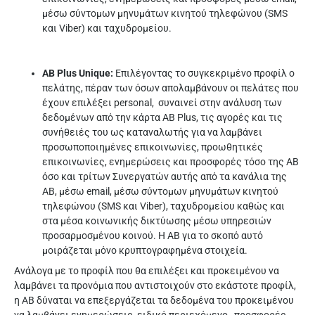
μέσω σύντομων μηνυμάτων κινητού τηλεφώνου (SMS
και Viber) και ταχυδρομείου.
AB Plus Unique:
Επιλέγοντας το συγκεκριμένο προφίλ ο
πελάτης, πέραν των όσων απολαμβάνουν οι πελάτες που
έχουν επιλέξει personal, συναινεί στην ανάλυση των
δεδομένων από την κάρτα AB Plus, τις αγορές και τις
συνήθειές του ως καταναλωτής για να λαμβάνει
προσωποποιημένες επικοινωνίες, προωθητικές
επικοινωνίες, ενημερώσεις και προσφορές τόσο της ΑΒ
όσο και τρίτων Συνεργατών αυτής από τα κανάλια της
ΑΒ, μέσω email, μέσω σύντομων μηνυμάτων κινητού
τηλεφώνου (SMS και Viber), ταχυδρομείου καθώς και
στα μέσα κοινωνικής δικτύωσης μέσω υπηρεσιών
προσαρμοσμένου κοινού. Η ΑΒ για το σκοπό αυτό
μοιράζεται μόνο κρυπτογραφημένα στοιχεία.
Ανάλογα με το προφίλ που θα επιλέξει και προκειμένου να
λαμβάνει τα προνόμια που αντιστοιχούν στο εκάστοτε προφίλ,
η ΑΒ δύναται να επεξεργάζεται τα δεδομένα του προκειμένου