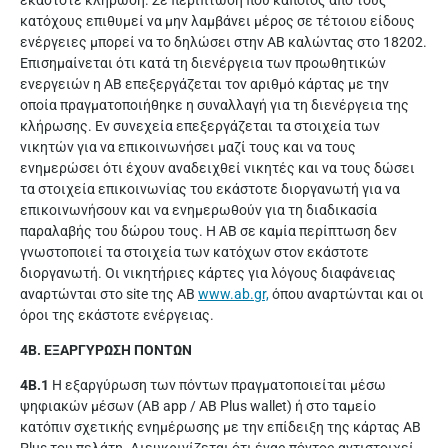
εκάστοτε κλήρωση. Σε περίπτωση που κάποιος από τους
κατόχους επιθυμεί να μην λαμβάνει μέρος σε τέτοιου είδους
ενέργειες μπορεί να το δηλώσει στην ΑΒ καλώντας στο 18202.
Επισημαίνεται ότι κατά τη διενέργεια των προωθητικών
ενεργειών η ΑΒ επεξεργάζεται τον αριθμό κάρτας με την
οποία πραγματοποιήθηκε η συναλλαγή για τη διενέργεια της
κλήρωσης. Εν συνεχεία επεξεργάζεται τα στοιχεία των
νικητών για να επικοινωνήσει μαζί τους και να τους
ενημερώσει ότι έχουν αναδειχθεί νικητές και να τους δώσει
τα στοιχεία επικοινωνίας του εκάστοτε διοργανωτή για να
επικοινωνήσουν και να ενημερωθούν για τη διαδικασία
παραλαβής του δώρου τους. Η ΑΒ σε καμία περίπτωση δεν
γνωστοποιεί τα στοιχεία των κατόχων στον εκάστοτε
διοργανωτή. Οι νικητήριες κάρτες για λόγους διαφάνειας
αναρτώνται στο site της ΑΒ
www.ab.gr,
όπου αναρτώνται και οι
όροι της εκάστοτε ενέργειας.
4Β. ΕΞΑΡΓΥΡΩΣΗ ΠΟΝΤΩΝ
4Β.1
Η εξαργύρωση των πόντων πραγματοποιείται μέσω
ψηφιακών μέσων (AB app / AB Plus wallet) ή στο ταμείο
κατόπιν σχετικής ενημέρωσης με την επίδειξη της κάρτας AB