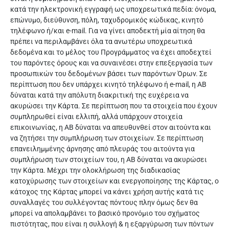
κατά την ηλεκτρονική εγγραφή ως υποχρεωτικά πεδία: όνομα,
επώνυμο, διεύθυνση, πόλη, ταχυδρομικός κώδικας, κινητό
τηλέφωνο ή/και e-mail. Για να γίνει αποδεκτή μία αίτηση θα
πρέπει να περιλαμβάνει όλα τα ανωτέρω υποχρεωτικά
δεδομένα και το μέλος του Προγράμματος να έχει αποδεχτεί
του παρόντες όρους και να συναινέσει στην επεξεργασία των
προσωπικών του δεδομένων βάσει των παρόντων Όρων. Σε
περίπτωση που δεν υπάρχει κινητό τηλέφωνο ή e-mail, η ΑΒ
δύναται κατά την απόλυτη διακριτική της ευχέρεια να
ακυρώσει την Κάρτα. Σε περίπτωση που τα στοιχεία που έχουν
συμπληρωθεί είναι ελλιπή, αλλά υπάρχουν στοιχεία
επικοινωνίας, η ΑΒ δύναται να απευθυνθεί στον αιτούντα και
να ζητήσει την συμπλήρωση των στοιχείων. Σε περίπτωση
επανειλημμένης άρνησης από πλευράς του αιτούντα για
συμπλήρωση των στοιχείων του, η ΑΒ δύναται να ακυρώσει
την Κάρτα. Μέχρι την ολοκλήρωση της διαδικασίας
κατοχύρωσης των στοιχείων και ενεργοποίησης της Κάρτας, ο
κάτοχος της Κάρτας μπορεί να κάνει χρήση αυτής κατά τις
συναλλαγές του συλλέγοντας πόντους πλην όμως δεν θα
μπορεί να απολαμβάνει το βασικό προνόμιο του σχήματος
πιστότητας, που είναι η συλλογή & η εξαργύρωση των πόντων