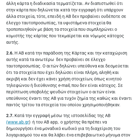
άλλη κάρτα η διαδικασία τερματίζεται. Αν διαπιστωθεί ότι
στην κάρτα που δηλώνεται κατά την εγγραφή ότι υπάρχουν
άλλα στοιχεία, τότε, επειδή η ΑΒ δεν προβαίνει ουδέποτε σε
έλεγχο ταυτοπροσωπίας, τα υφιστάμενα στοιχεία θα
τροποποιηθούν με βάση τα στοιχεία που συμπληρώνει ο
κομιστής της κάρτας που τεκμαίρεται και νόμιμος κάτοχος
αυτής.
2.6.
Η ΑΒ κατά την παράδοση της Κάρτας και την καταχώριση
αυτής κατά τα ανωτέρω δεν προβαίνει σε έλεγχο
ταυτοπροσωπίας. Ο αιτών δηλώνει υπεύθυνα και δεσμεύεται
ότι τα στοιχεία που έχει δηλώσει είναι πλήρη, αληθή και
ακριβή και δεν έχει κάνει χρήση στοιχείων, όπως κινητού
τηλεφώνου ή διεύθυνσης e-mail, που δεν είναι κάτοχος. Σε
περίπτωση υποβολής ψευδών στοιχείων ο αιτών είναι
υπεύθυνος έναντι της ΑΒ για τυχόν ζημία της καθώς και έναντι
παντός τρίτου τα στοιχεία του οποίου χρησιμοποιήθηκαν.
2.7.
Κατά την εγγραφή μέσω της ιστοσελίδας της ΑΒ
(www.ab.gr
) ή του ΑΒ app, ο χρήστης θα πρέπει να
δημιουργήσει ένα μοναδικό κωδικό για τη διαχείριση του
λογαριασμού του και θα λάβει ένα επιβεβαιωτικό μήνυμα στον