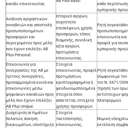
AB Plus Basic.
κανάλι επικοινωνίας
κάθε περίπτωση
εμπορικής προώ
Ιστορικό αγορών,
Ανάλυση αγοραστικών
συχνότητα
συνηθειών και αποστολή
Ρητή συγκατάθεσ
επισκέψεων, χρήση
προσωποποιημένων
προσωποποιημέ
προσφορών, τόπος
προσφορών και
επικοινωνία και
διαμονής, συνολική
περιεχομένου προς μέλη
προφίλ για σκοπ
αξία αγορών,
που έχουν επιλέξει AB
εμπορικής προώ
προτιμήσεις
Plus Personal.
επικοινωνίας.
Επικοινωνία για
Στοιχεία
συνεργασίες της ΑΒ με
επικοινωνίας, προφίλ
Ρητή συγκατάθε
τρίτους συνεργάτες,
προτιμήσεων,
σύμφωνα με τον
προσαρμοσμένα κοινά και
κρυπτογραφημένα ή
τον Ν. 3471/2006
επικοινωνίες μέσω
ψευδωνυμοποιημένα
τήρηση των όρω
ψηφιακών καναλιών προς
στοιχεία όπου
αντίστοιχων ψη
μέλη που έχουν επιλέξει
απαιτείται, στοιχεία
πλατφορμών.
AB Plus Unique.
χρήσης προσφορών.
Διαχείριση αιτημάτων
Στοιχεία
πελατών, άσκηση
ταυτοποίησης,
Νομική υποχρέω
δικαιωμάτων, υποστήριξη
επικοινωνίας,
εκτέλεση σύμβα