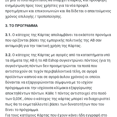
Σε μια τέτοια περίπτωση θα υπάρχει επαρκής και πρόσφορη
ενημέρωση προς τους χρήστες για τα νέα προφίλ
προτιμήσεων και επικοινωνιών και θα δίδεται ο απαιτούμενος
χρόνος επιλογής / τροποποίησης.
3. ΤΟ ΠΡΟΓΡΑΜΜΑ
3.1.
Ο κάτοχος της Κάρτας απολαμβάνει τα εκάστοτε προνόμια
που ορίζονται βάσει της εμπορικής πολιτικής της ΑΒ σαν
ανταμοιβή για την τακτική χρήση της Κάρτας.
3.2.
Ο κάτοχος της Κάρτας με αγορές από τα καταστήματα υπό
τα σήματα της ΑΒ ή το ΑΒ Eshop συγκεντρώνει πόντους (για τη
συγκέντρωση πόντων δεν προσμετρώνται τα ποσά που
αντιστοιχούν σε τυχόν περιβαλλοντικά τέλη, σε αγορά
προϊόντων καπνού και σε αγορά άυλου χρόνου) οι οποίοι
δύνανται να εξαργυρώνονται σύμφωνα με το ισχύον
πρόγραμμα και την ισχύουσα κλίμακα εξαργύρωσης
αποκτηθέντων πόντων. Κάθε 1 πόντος αντιστοιχεί στο ποσό
των 0,03€ , όπου ο κάτοχος της κάρτας μπορεί να διαχειριστεί
πως θα το εκμεταλλευτεί βάσει των δυνατοτήτων που του
δίνει το πρόγραμμα.
Για τους κατόχους Κάρτας που έχουν κάνει ήδη εγγραφή στο