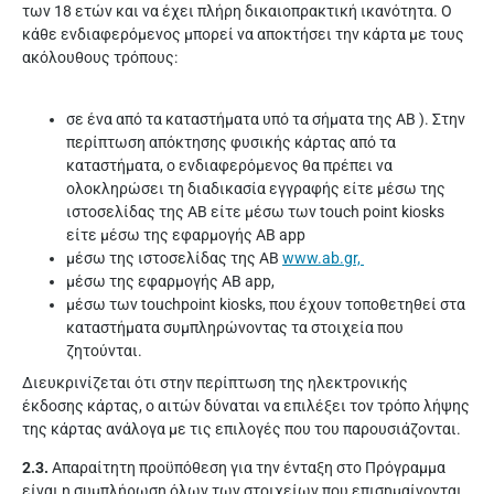
των 18 ετών και να έχει πλήρη δικαιοπρακτική ικανότητα. Ο
κάθε ενδιαφερόμενος μπορεί να αποκτήσει την κάρτα με τους
ακόλουθους τρόπους:
σε ένα από τα καταστήματα υπό τα σήματα της ΑΒ ). Στην
περίπτωση απόκτησης φυσικής κάρτας από τα
καταστήματα, ο ενδιαφερόμενος θα πρέπει να
ολοκληρώσει τη διαδικασία εγγραφής είτε μέσω της
ιστοσελίδας της ΑΒ είτε μέσω των touch point kiosks
είτε μέσω της εφαρμογής AB app
μέσω της ιστοσελίδας της ΑΒ
www.ab.gr,
μέσω της εφαρμογής AB app,
μέσω των touchpoint kiosks, που έχουν τοποθετηθεί στα
καταστήματα συμπληρώνοντας τα στοιχεία που
ζητούνται.
Διευκρινίζεται ότι στην περίπτωση της ηλεκτρονικής
έκδοσης κάρτας, ο αιτών δύναται να επιλέξει τον τρόπο λήψης
της κάρτας ανάλογα με τις επιλογές που του παρουσιάζονται.
2.3.
Απαραίτητη προϋπόθεση για την ένταξη στο Πρόγραμμα
είναι η συμπλήρωση όλων των στοιχείων που επισημαίνονται