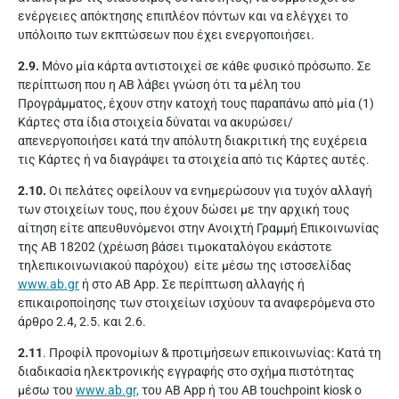
ενέργειες απόκτησης επιπλέον πόντων και να ελέγχει το
υπόλοιπο των εκπτώσεων που έχει ενεργοποιήσει.
2.9.
Μόνο μία κάρτα αντιστοιχεί σε κάθε φυσικό πρόσωπο. Σε
περίπτωση που η ΑΒ λάβει γνώση ότι τα μέλη του
Προγράμματος, έχουν στην κατοχή τους παραπάνω από μία (1)
Κάρτες στα ίδια στοιχεία δύναται να ακυρώσει/
απενεργοποιήσει κατά την απόλυτη διακριτική της ευχέρεια
τις Κάρτες ή να διαγράψει τα στοιχεία από τις Κάρτες αυτές.
2.10.
Οι πελάτες οφείλουν να ενημερώσουν για τυχόν αλλαγή
των στοιχείων τους, που έχουν δώσει με την αρχική τους
αίτηση είτε απευθυνόμενοι στην Ανοιχτή Γραμμή Επικοινωνίας
της AB 18202 (χρέωση βάσει τιμοκαταλόγου εκάστοτε
τηλεπικοινωνιακού παρόχου) είτε μέσω της ιστοσελίδας
www.ab.gr
ή στο AB App. Σε περίπτωση αλλαγής ή
επικαιροποίησης των στοιχείων ισχύουν τα αναφερόμενα στο
άρθρο 2.4, 2.5. και 2.6.
2.11
. Προφίλ προνομίων & προτιμήσεων επικοινωνίας: Κατά τη
διαδικασία ηλεκτρονικής εγγραφής στο σχήμα πιστότητας
μέσω του
www.ab.gr,
του AB App ή του AB touchpoint kiosk ο