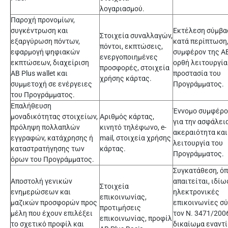
λογαριασμού.
Παροχή προνομίων,
συγκέντρωση και
Εκτέλεση σύμβασ
Στοιχεία συναλλαγών,
εξαργύρωση πόντων,
κατά περίπτωση,
πόντοι, εκπτώσεις,
εφαρμογή ψηφιακών
συμφέρον της ΑΒ
ενεργοποιημένες
εκπτώσεων, διαχείριση
ορθή λειτουργία
προσφορές, στοιχεία
AB Plus wallet και
προστασία του
χρήσης κάρτας.
συμμετοχή σε ενέργειες
Προγράμματος.
του Προγράμματος.
Επαλήθευση
Έννομο συμφέρο
μοναδικότητας στοιχείων,
Αριθμός κάρτας,
για την ασφάλεια
πρόληψη πολλαπλών
κινητό τηλέφωνο, e-
ακεραιότητα κα
εγγραφών, κατάχρησης ή
mail, στοιχεία χρήσης
λειτουργία του
καταστρατήγησης των
κάρτας.
Προγράμματος.
όρων του Προγράμματος.
Συγκατάθεση, ό
Αποστολή γενικών
απαιτείται, ιδίω
Στοιχεία
ενημερώσεων και
ηλεκτρονικές
επικοινωνίας,
μαζικών προσφορών προς
επικοινωνίες σ
προτιμήσεις
μέλη που έχουν επιλέξει
τον Ν. 3471/2006
επικοινωνίας, προφίλ
το σχετικό προφίλ και
δικαίωμα εναντ