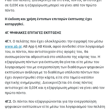
Plus του πελάτη. Διευκρινίζεται ότι ένας πόντος αντιστοιχεί
σε 0,03€ και η εξαργύρωση μπορεί να γίνει από τον πρώτο
πόντο.
Η έκδοση και χρήση έντυπων επιταγών έκπτωσης έχει
καταργηθεί.
4Γ. ΨΗΦΙΑΚΕΣ ΕΠΙΤΑΓΕΣ ΕΚΠΤΩΣΗΣ
4Γ.1.
Ο πελάτης που έχει ολοκληρώσει την εγγραφή του μέσω
www.ab.gr,
AB App ή AB Kiosk, αφού συνδεθεί στον λογαριασμό
του, οι πόντοι, που αντιστοιχούν στις αγορές του, θα
συσσωρεύονται αθροιστικά στο υπόλοιπο της κάρτας του. Η
εξαργύρωση πόντων για έκπτωση θα γίνεται είτε μέσω του
λογαριασμού του με ενεργοποίηση των διαθέσιμων ψηφιακών
εκπτώσεων ανάλογα με το διαθέσιμο υπόλοιπο πόντων που
έχει συγκεντρωθεί στην κάρτα, είτε στο ταμείο κατόπιν
σχετικής ενημέρωσης. Διευκρινίζεται ότι ένας πόντος
αντιστοιχεί σε 0,03€ και η εξαργύρωση μπορεί να γίνει από τον
πρώτο πόντο.
4Γ.2.
Οι πόντοι που εξαργυρώνονται για την ενεργοποίηση
ψηφιακών εκπτώσεων είτε μέσω του λογαριασμού του πελάτη