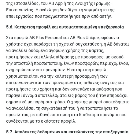
της ιστοσελίδας, του AB App ή της Ανοιχτής Γραμμής
Επικοινωνίας. Η ανάκληση δεν θίγει τη νομιμότητα της
επεξεργασίας που πραγματοποιήθηκε πριν από αυτήν.
5.6. Κατάρτιση προφίλ και αυτοματοποιημένη επεξεργασία
Στα προφίλ AB Plus Personal και AB Plus Unique, εφόσον ο
χρήστης έχει παράσχει τη σχετική συγκατάθεση, η ΑΒ δύναται
να αναλύει δεδομένα αγορών, χρήσης της κάρτας,
προτιμήσεων και αλληλεπίδρασης με προσφορές, με σκοπό
την αποστολή προσωποποιημένων προσφορών, περιεχομένου,
ενημερώσεων και προνομίων. Η κατάρτιση προφίλ
χρησιμοποιείται για την καλύτερη προσαρμογή των
επικοινωνιών και των προνομίων στις πιθανές ανάγκες και
προτιμήσεις του χρήστη και δεν συνεπάγεται απόφαση που
παράγει έννομα αποτελέσματα εις βάρος του ή τον επηρεάζει
σημαντικά με παρόμοιο τρόπο. Ο χρήστης μπορεί οποτεδήποτε
να ανακαλέσει τη συγκατάθεσή του ή να τροποποιήσει το
προφίλ του, με πιθανή επίπτωση στα διαθέσιμα προνόμια που
συνδέονται με το εκάστοτε προφίλ.
5.7. Αποδέκτες δεδομένων και εκτελούντες την επεξεργασία