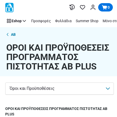
ΟΡΟΙ
Παράλειψη
0
ΚΑΙ
ΠΡΟΫΠΟΘΕΣΕΙΣ
Eshop
Προσφορές
Φυλλάδια
Summer Shop
Μόνο στ
ΠΡΟΓΡΑΜΜΑΤΟΣ
ΠΙΣΤΟΤΗΤΑΣ
AB
AB
PLUS
ΟΡΟΙ ΚΑΙ ΠΡΟΫΠΟΘΕΣΕΙΣ
ΠΡΟΓΡΑΜΜΑΤΟΣ
ΠΙΣΤΟΤΗΤΑΣ AB PLUS
Όροι και Προϋποθέσεις
ΟΡΟΙ ΚΑΙ ΠΡΟΫΠΟΘΕΣΕΙΣ ΠΡΟΓΡΑΜΜΑΤΟΣ ΠΙΣΤΟΤΗΤΑΣ AB
PLUS