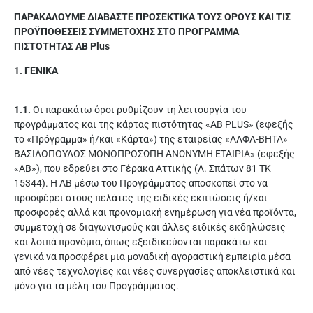
ΠΑΡΑΚΑΛΟΥΜΕ ΔΙΑΒΑΣΤΕ ΠΡΟΣΕΚΤΙΚΑ ΤΟΥΣ ΟΡΟΥΣ ΚΑΙ ΤΙΣ
ΠΡΟΫΠΟΘΕΣΕΙΣ ΣΥΜΜΕΤΟΧΗΣ ΣΤΟ ΠΡΟΓΡΑΜΜΑ
ΠΙΣΤΟΤΗΤΑΣ AB Plus
1. ΓΕΝΙΚΑ
1.1.
Οι παρακάτω όροι ρυθμίζουν τη λειτουργία του
προγράμματος και της κάρτας πιστότητας «AB PLUS» (εφεξής
το «Πρόγραμμα» ή/και «Κάρτα») της εταιρείας «ΑΛΦΑ-ΒΗΤΑ»
ΒΑΣΙΛΟΠΟΥΛΟΣ ΜΟΝΟΠΡΟΣΩΠΗ ΑΝΩΝΥΜH ΕΤΑΙΡΙΑ» (εφεξής
«ΑΒ»), που εδρεύει στο Γέρακα Αττικής (Λ. Σπάτων 81 ΤΚ
15344). Η ΑΒ μέσω του Προγράμματος αποσκοπεί στο να
προσφέρει στους πελάτες της ειδικές εκπτώσεις ή/και
προσφορές αλλά και προνομιακή ενημέρωση για νέα προϊόντα,
συμμετοχή σε διαγωνισμούς και άλλες ειδικές εκδηλώσεις
και λοιπά προνόμια, όπως εξειδικεύονται παρακάτω και
γενικά να προσφέρει μια μοναδική αγοραστική εμπειρία μέσα
από νέες τεχνολογίες και νέες συνεργασίες αποκλειστικά και
μόνο για τα μέλη του Προγράμματος.