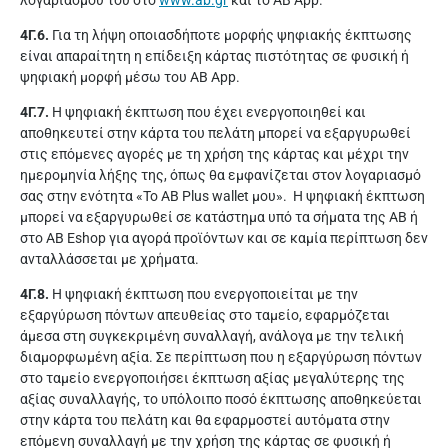
λογαριασμού του στο
www.ab.gr
και το AB App.
4Γ.6.
Για τη λήψη οποιασδήποτε μορφής ψηφιακής έκπτωσης
είναι απαραίτητη η επίδειξη κάρτας πιστότητας σε φυσική ή
ψηφιακή μορφή μέσω του AB App.
4Γ.7.
Η ψηφιακή έκπτωση που έχει ενεργοποιηθεί και
αποθηκευτεί στην κάρτα του πελάτη μπορεί να εξαργυρωθεί
στις επόμενες αγορές με τη χρήση της κάρτας και μέχρι την
ημερομηνία λήξης της, όπως θα εμφανίζεται στον λογαριασμό
σας στην ενότητα «Το ΑΒ Plus wallet μου». Η ψηφιακή έκπτωση
μπορεί να εξαργυρωθεί σε κατάστημα υπό τα σήματα της ΑΒ ή
στο AB Eshop για αγορά προϊόντων και σε καμία περίπτωση δεν
ανταλλάσσεται με χρήματα.
4Γ.8.
Η ψηφιακή έκπτωση που ενεργοποιείται με την
εξαργύρωση πόντων απευθείας στο ταμείο, εφαρμόζεται
άμεσα στη συγκεκριμένη συναλλαγή, ανάλογα με την τελική
διαμορφωμένη αξία. Σε περίπτωση που η εξαργύρωση πόντων
στο ταμείο ενεργοποιήσει έκπτωση αξίας μεγαλύτερης της
αξίας συναλλαγής, το υπόλοιπο ποσό έκπτωσης αποθηκεύεται
στην κάρτα του πελάτη και θα εφαρμοστεί αυτόματα στην
επόμενη συναλλαγή με την χρήση της κάρτας σε φυσική ή