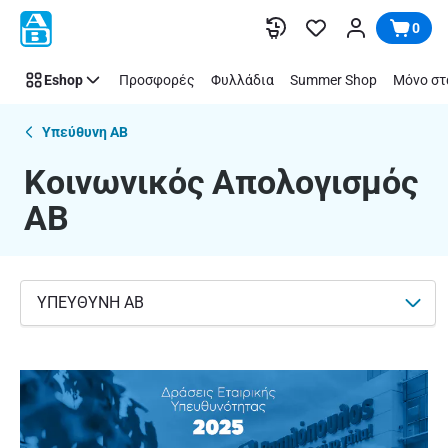
Κοινωνικός
Παράλειψη
0
Απολογισμός
ΑΒ
Eshop
Προσφορές
Φυλλάδια
Summer Shop
Μόνο στ
Υπεύθυνη AB
Κοινωνικός Απολογισμός
ΑΒ
ΥΠΕΥΘΥΝΗ ΑΒ