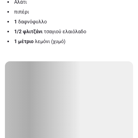
Αλάτι
πιπέρι
1
δαφνόφυλλο
1/2 φλιτζάνι
τσαγιού ελαιόλαδο
1 μέτριο
λεμόνι (χυμό)