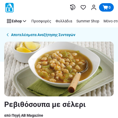
Recipe
Παράλειψη
0
Details
Page
Eshop
Προσφορές
Φυλλάδια
Summer Shop
Μόνο στ
Αποτελέσματα Αναζήτησης Συνταγών
Ρεβιθόσουπα με σέλερι
από Πηγή ΑΒ Μagazine