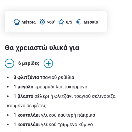
Μέτρια
>60'
0/5
Μεσαίο
Θα χρειαστώ υλικά για
6 μερίδες
3 φλιτζάνια
τσαγιού ρεβίθια
1 μεγάλο
κρεμμύδι λεπτοκομμένο
1 βλαστό
σέλερι ή φλιτζάνι τσαγιού σελινόριζα
κομμένο σε φέτες
1 κουταλάκι
γλυκού καυτερή πάπρικα
1 κουταλάκι
γλυκού τριμμένο κύμινο