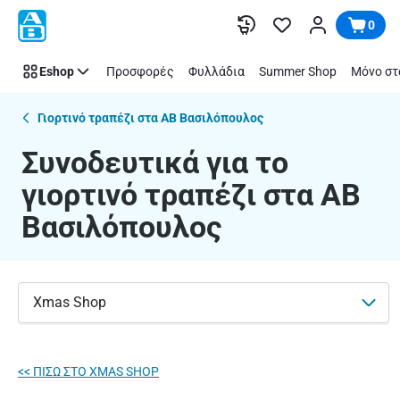
Συνοδευτικά
Παράλειψη
0
για
το
Eshop
Προσφορές
Φυλλάδια
Summer Shop
Μόνο στ
γιορτινό
τραπέζι
|
Γιορτινό τραπέζι στα ΑΒ Βασιλόπουλος
ΑΒ
Συνοδευτικά για το
Βασιλόπουλος
γιορτινό τραπέζι στα ΑΒ
Βασιλόπουλος
Xmas Shop
<< ΠΙΣΩ ΣΤO XMAS SHOP