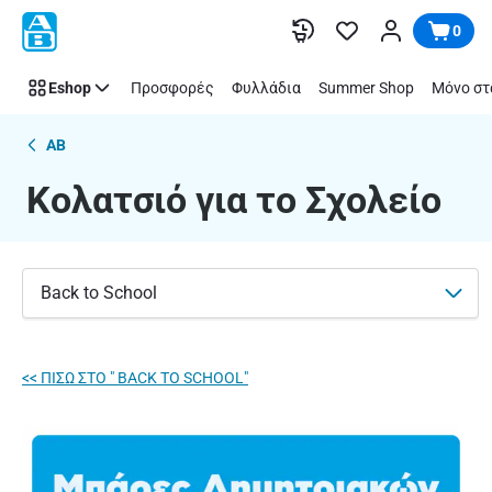
Κολατσιό
Παράλειψη
0
για
το
Eshop
Προσφορές
Φυλλάδια
Summer Shop
Μόνο στ
Σχολείο
|
ΑΒ
AB
Βασιλόπουλος
Κολατσιό για το Σχολείο
Back to School
<< ΠΙΣΩ ΣΤΟ " BACK TO SCHOOL"