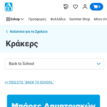
Κράκερς
Παράλειψη
0
|
ΑΒ
Eshop
Προσφορές
Φυλλάδια
Summer Shop
Μόνο στ
Βασιλόπουλος
Κολατσιό για το Σχολείο
Κράκερς
Back to School
<< ΠΙΣΩ ΣΤΟ " BACK TO SCHOOL"