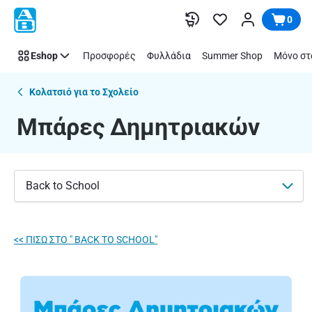
Μπάρες
Παράλειψη
0
Δημητριακών
|
Eshop
Προσφορές
Φυλλάδια
Summer Shop
Μόνο στ
ΑΒ
Βασιλόπουλος
Κολατσιό για το Σχολείο
Μπάρες Δημητριακών
Back to School
<< ΠΙΣΩ ΣΤΟ " BACK TO SCHOOL"