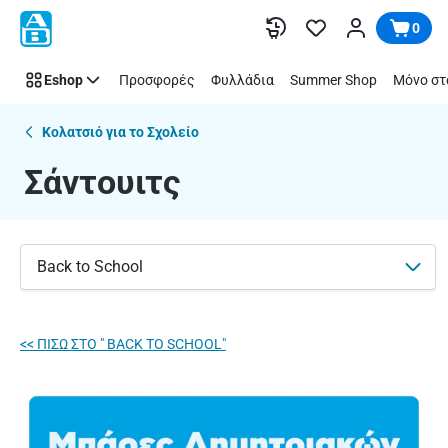
Σάντουιτς
Παράλειψη
0
|
ΑΒ
Eshop
Προσφορές
Φυλλάδια
Summer Shop
Μόνο στ
Βασιλόπουλος
Κολατσιό για το Σχολείο
Σάντουιτς
Back to School
<< ΠΙΣΩ ΣΤΟ " BACK TO SCHOOL"