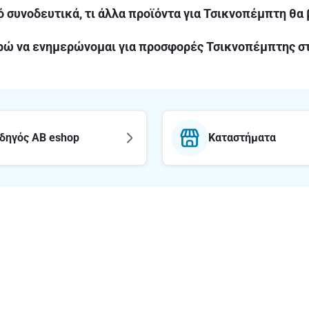
 συνοδευτικά, τι άλλα προϊόντα για Τσικνοπέμπτη θα 
ώ να ενημερώνομαι για προσφορές Τσικνοπέμπτης στ
δηγός AB eshop
Καταστήματα
E-mail
Εγγραφή στο newsl
με το ΑΒ
Νομικές πληρ