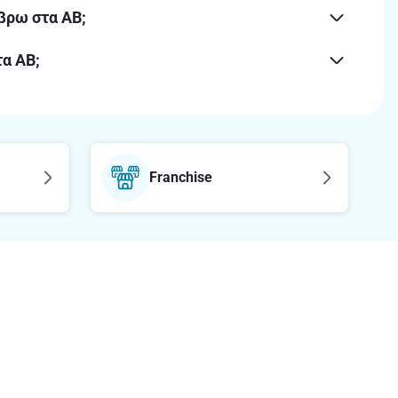
βρω στα ΑΒ;
α ΑΒ;
Franchise
Ακολούθησε μας στα social media
etter
οφορίες