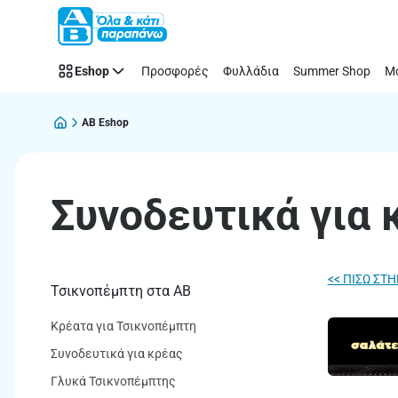
Συνοδευτικά
Παράλειψη
για
κρέας
Eshop
Προσφορές
Φυλλάδια
Summer Shop
Μό
|
ΑΒ
Βασιλόπουλος
AB Eshop
Συνοδευτικά για 
<< ΠΙΣΩ ΣΤ
Τσικνοπέμπτη στα ΑΒ
Κρέατα για Τσικνοπέμπτη
Συνοδευτικά για κρέας
Γλυκά Τσικνοπέμπτης