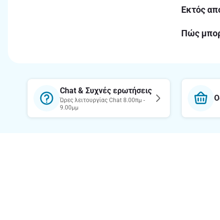
Εκτός από
Πώς μπορ
Chat & Συχνές ερωτήσεις
Ο
Ώρες λειτουργίας Chat 8.00πμ -
9.00μμ
Θέλεις να μαθαίνεις πρώτος τις
προσφορές μας;
Κατέβασε την εφαρμογή
Σχετικά 