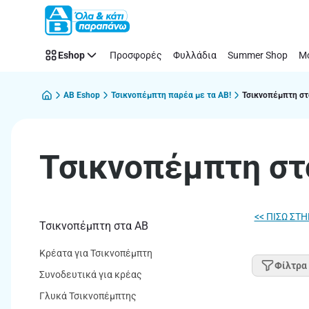
Τσικνοπέμπτη
Παράλειψη
στο
σπίτι
Eshop
Προσφορές
Φυλλάδια
Summer Shop
Μό
|
ΑΒ
Βασιλόπουλος
AB Eshop
Τσικνοπέμπτη παρέα με τα ΑΒ!
Τσικνοπέμπτη στ
Τσικνοπέμπτη στ
<< ΠΙΣΩ ΣΤ
Τσικνοπέμπτη στα ΑΒ
Κρέατα για Τσικνοπέμπτη
Φίλτρα
Συνοδευτικά για κρέας
Γλυκά Τσικνοπέμπτης