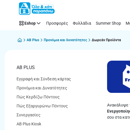
ΑΒ
Παράλειψη
Plus
Δωρεάν
Eshop
Προσφορές
Φυλλάδια
Summer Shop
Μό
προϊόντα
AB Plus
Προνόμια και δυνατότητες
Δωρεάν Προϊόντα
AB PLUS
Εγγραφή και Σύνδεση κάρτας
Προνόμια και Δυνατότητες
Πώς Κερδίζω Πόντους
Ανακάλυψε 
Πώς Εξαργυρώνω Πόντους
Ενεργοποίησ
Συνεργασίες
σου στα κατ
AB Plus Kiosk