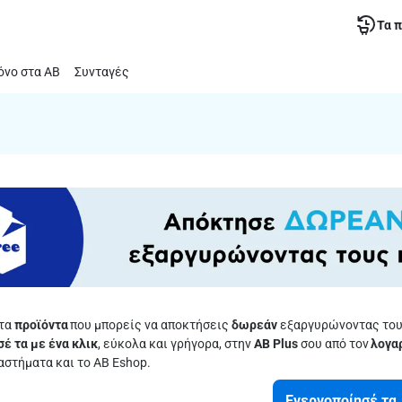
Τα 
νο στα ΑΒ
Συνταγές
τα
προϊόντα
που μπορείς να αποκτήσεις
δωρεάν
εξαργυρώνοντας τους
έ τα με ένα κλικ
, εύκολα και γρήγορα, στην
AB Plus
σου από τον
λογα
αστήματα και το AB Eshop.
Ενεργοποίησέ τα