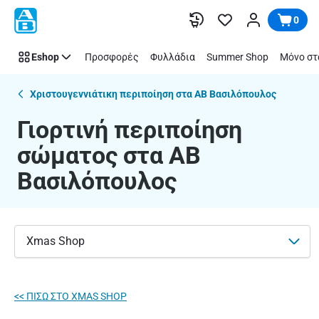
Γιορτινή
Παράλειψη
0
περιποίηση
σώματος
Eshop
Προσφορές
Φυλλάδια
Summer Shop
Μόνο στ
|
ΑΒ
Βασιλόπουλος
Χριστουγεννιάτικη περιποίηση στα ΑΒ Βασιλόπουλος
Γιορτινή περιποίηση
σώματος στα ΑΒ
Βασιλόπουλος
Xmas Shop
<< ΠΙΣΩ ΣΤO XMAS SHOP