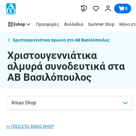
Χριστουγεννιάτικα
Παράλειψη
0
αλμυρά
συνοδευτικά
Eshop
Προσφορές
Φυλλάδια
Summer Shop
Μόνο στ
|
ΑΒ
Βασιλόπουλος
Χριστουγεννιάτικο πρωινό στα ΑΒ Βασιλόπουλος
Χριστουγεννιάτικα
αλμυρά συνοδευτικά στα
ΑΒ Βασιλόπουλος
Xmas Shop
<< ΠΙΣΩ ΣΤO XMAS SHOP