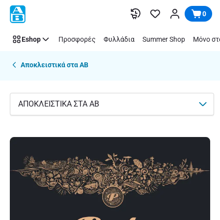
Perla
Παράλειψη
0
Eshop
Προσφορές
Φυλλάδια
Summer Shop
Μόνο στ
Αποκλειστικά στα ΑΒ
ΑΠΟΚΛΕΙΣΤΙΚΑ ΣΤΑ ΑΒ