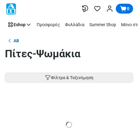
Παράλειψη
0
Eshop
Προσφορές
Φυλλάδια
Summer Shop
Μόνο στ
AB
Πίτες-Ψωμάκια
Φίλτρα & Ταξινόμηση