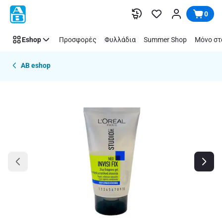
Παράλειψη
0
Eshop
Προσφορές
Φυλλάδια
Summer Shop
Μόνο στ
AB eshop