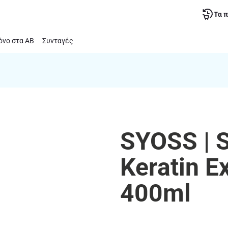
Τα 
νο στα ΑΒ
Συνταγές
SYOSS | 
Keratin E
400ml