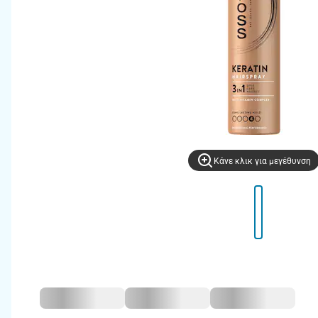
Kάνε κλικ για μεγέθυνση