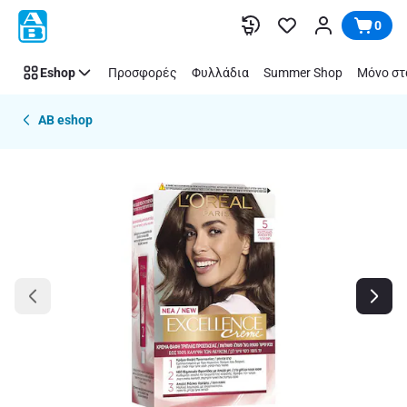
Παράλειψη
0
Eshop
Προσφορές
Φυλλάδια
Summer Shop
Μόνο στ
AB eshop