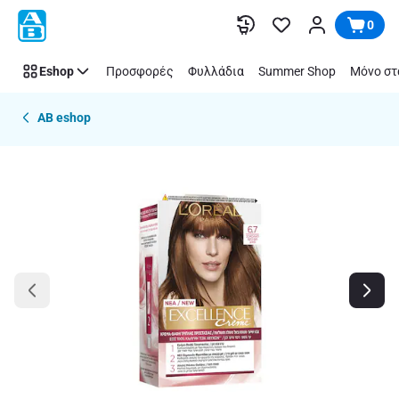
Παράλειψη
0
Eshop
Προσφορές
Φυλλάδια
Summer Shop
Μόνο στ
AB eshop