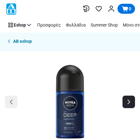
Παράλειψη
0
Eshop
Προσφορές
Φυλλάδια
Summer Shop
Μόνο στ
AB eshop