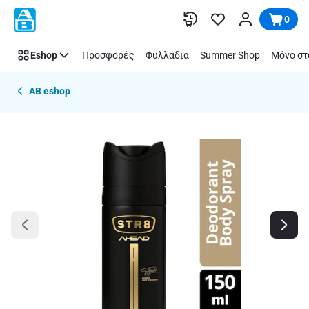
Παράλειψη
0
Eshop
Προσφορές
Φυλλάδια
Summer Shop
Μόνο στ
AB eshop