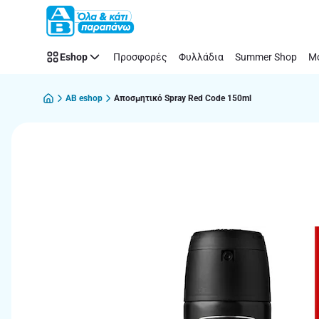
Παράλειψη
Eshop
Προσφορές
Φυλλάδια
Summer Shop
Μό
AB eshop
Αποσμητικό Spray Red Code 150ml