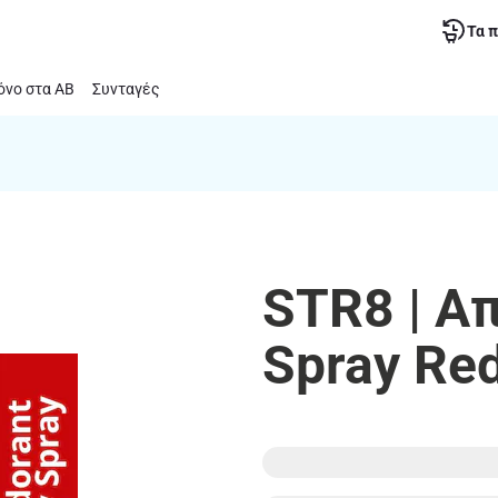
Τα 
νο στα ΑΒ
Συνταγές
STR8 | Α
Spray Re