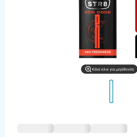
Kάνε κλικ για μεγέθυνση