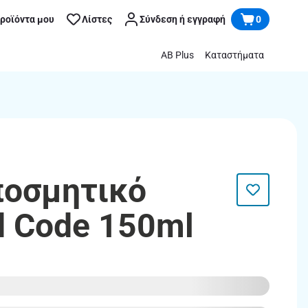
προϊόντα μου
Λίστες
Σύνδεση ή εγγραφή
0
AB Plus
Καταστήματα
ποσμητικό
d Code 150ml