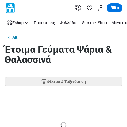
Παράλειψη
0
Eshop
Προσφορές
Φυλλάδια
Summer Shop
Μόνο στ
AB
Έτοιμα Γεύματα Ψάρια &
Θαλασσινά
Φίλτρα & Ταξινόμηση