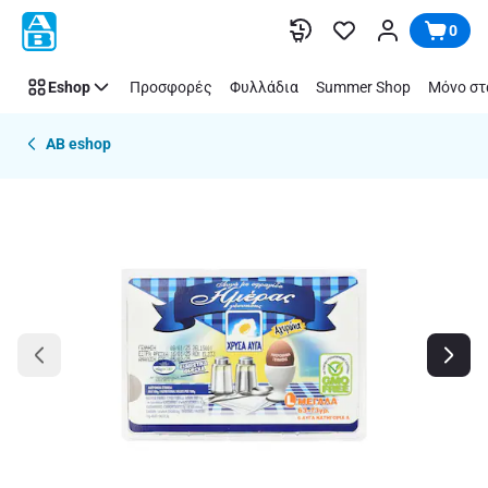
Παράλειψη
0
Eshop
Προσφορές
Φυλλάδια
Summer Shop
Μόνο στ
AB eshop