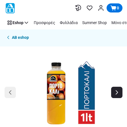
Παράλειψη
0
Eshop
Προσφορές
Φυλλάδια
Summer Shop
Μόνο στ
AB eshop