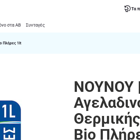
Τα 
νο στα ΑΒ
Συνταγές
o Πλήρες 1lt
ΝΟΥΝΟΥ |
Αγελαδιν
Θερμικής
Bio Πλήρε