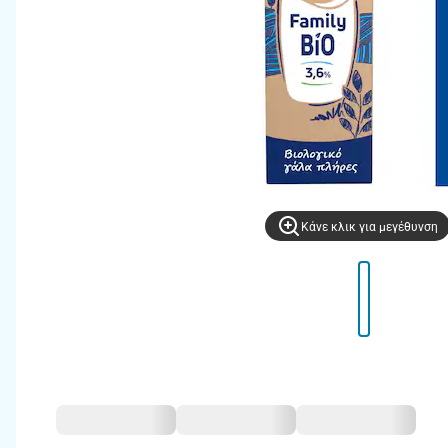
Kάνε κλικ για μεγέθυνση