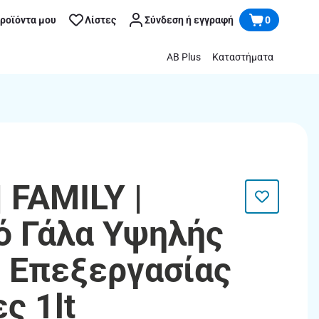
προϊόντα μου
Λίστες
Σύνδεση ή εγγραφή
0
AB Plus
Καταστήματα
 FAMILY |
ό Γάλα Υψηλής
 Επεξεργασίας
ς 1lt