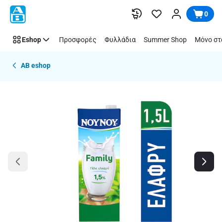
Παράλειψη
0
Eshop
Προσφορές
Φυλλάδια
Summer Shop
Μόνο στ
AB eshop