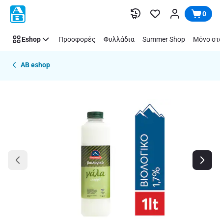
Παράλειψη
0
Eshop
Προσφορές
Φυλλάδια
Summer Shop
Μόνο στ
AB eshop