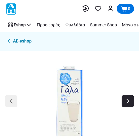
Παράλειψη
0
Eshop
Προσφορές
Φυλλάδια
Summer Shop
Μόνο στ
AB eshop