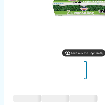
Kάνε κλικ για μεγέθυνση