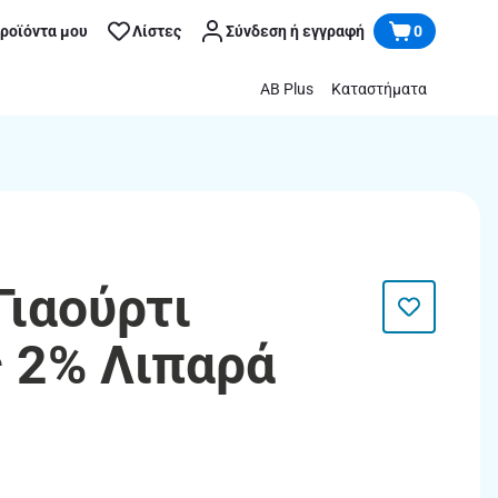
προϊόντα μου
Λίστες
Σύνδεση ή εγγραφή
0
AB Plus
Καταστήματα
 Γιαούρτι
 2% Λιπαρά