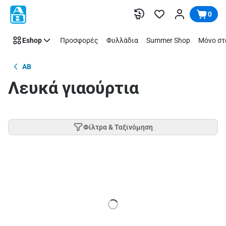
Παράλειψη
0
Eshop
Προσφορές
Φυλλάδια
Summer Shop
Μόνο στ
AB
Λευκά γιαούρτια
Φίλτρα & Ταξινόμηση