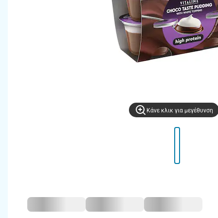
Kάνε κλικ για μεγέθυνση