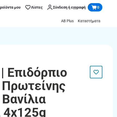
προϊόντα μου
Λίστες
Σύνδεση ή εγγραφή
0
AB Plus
Καταστήματα
| Επιδόρπιο
 Πρωτείνης
 Βανίλια
 4x125g