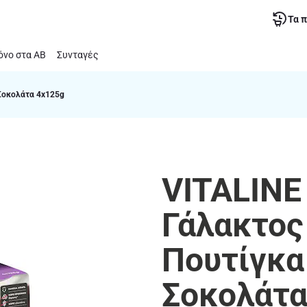
Τα 
νο στα ΑΒ
Συνταγές
 Σοκολάτα 4x125g
VITALINE 
Γάλακτος
Πουτίγκα
Σοκολάτα