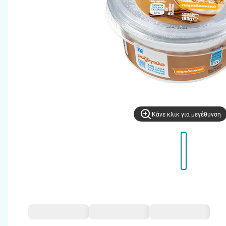
Kάνε κλικ για μεγέθυνση