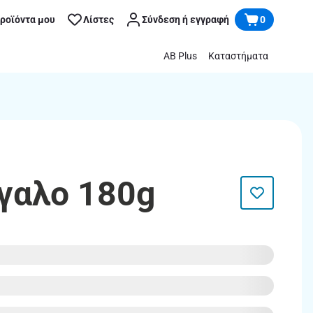
προϊόντα μου
Λίστες
Σύνδεση ή εγγραφή
0
AB Plus
Καταστήματα
όγαλο 180g