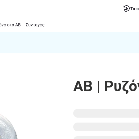
Τα 
νο στα ΑΒ
Συνταγές
ΑΒ | Ρυζ