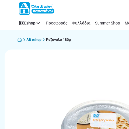
Παράλειψη
Eshop
Προσφορές
Φυλλάδια
Summer Shop
Μό
AB eshop
Ρυζόγαλο 180g