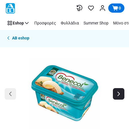
Παράλειψη
0
Eshop
Προσφορές
Φυλλάδια
Summer Shop
Μόνο στ
AB eshop