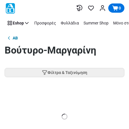
Παράλειψη
0
Eshop
Προσφορές
Φυλλάδια
Summer Shop
Μόνο στ
AB
Βούτυρο-Μαργαρίνη
Φίλτρα & Ταξινόμηση