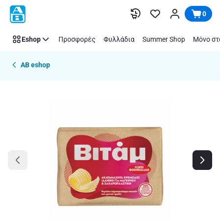
Παράλειψη
0
Eshop
Προσφορές
Φυλλάδια
Summer Shop
Μόνο στ
AB eshop