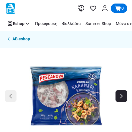
Παράλειψη
0
Eshop
Προσφορές
Φυλλάδια
Summer Shop
Μόνο στ
AB eshop