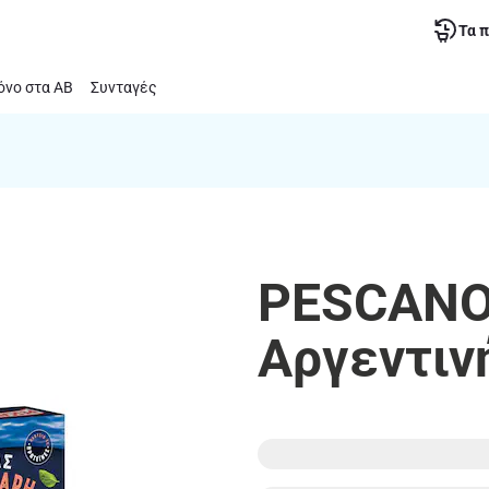
Τα 
νο στα ΑΒ
Συνταγές
PESCANO
Αργεντιν