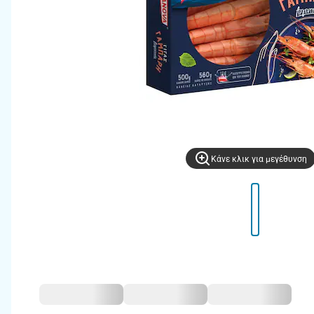
Kάνε κλικ για μεγέθυνση