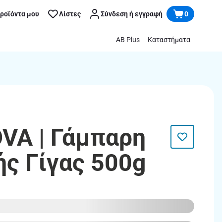
προϊόντα μου
Λίστες
Σύνδεση ή εγγραφή
0
AB Plus
Καταστήματα
VA | Γάμπαρη
ής Γίγας 500g