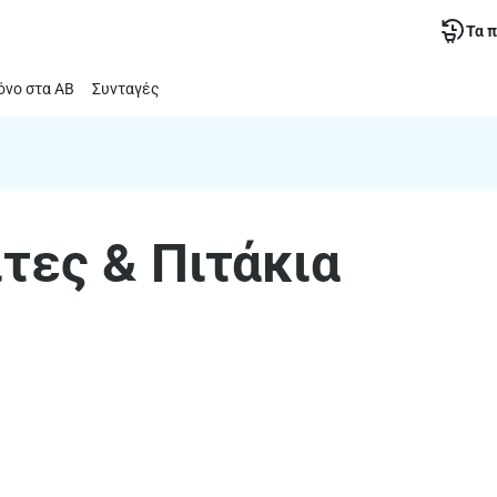
Τα 
νο στα ΑΒ
Συνταγές
τες & Πιτάκια