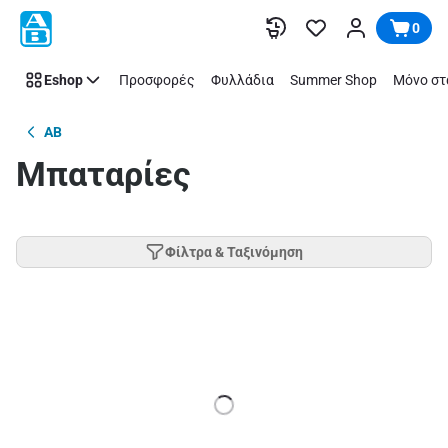
Παράλειψη
0
Eshop
Προσφορές
Φυλλάδια
Summer Shop
Μόνο στ
AB
Μπαταρίες
Φίλτρα & Ταξινόμηση