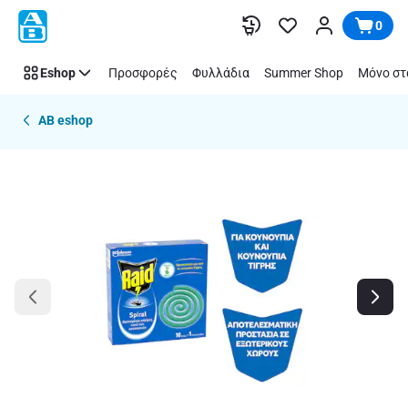
Παράλειψη
0
Eshop
Προσφορές
Φυλλάδια
Summer Shop
Μόνο στ
AB eshop