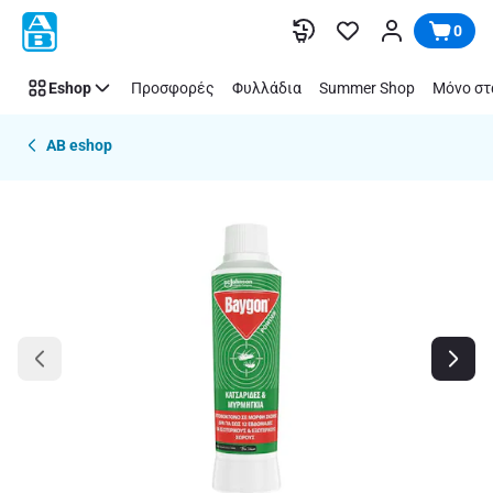
Παράλειψη
0
Eshop
Προσφορές
Φυλλάδια
Summer Shop
Μόνο στ
AB eshop