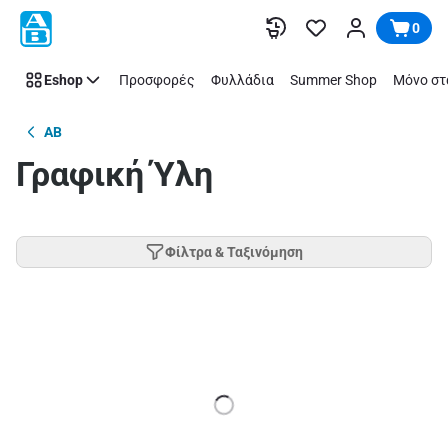
Παράλειψη
0
Eshop
Προσφορές
Φυλλάδια
Summer Shop
Μόνο στ
AB
Γραφική Ύλη
Φίλτρα & Ταξινόμηση