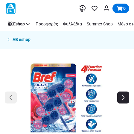
Παράλειψη
0
Eshop
Προσφορές
Φυλλάδια
Summer Shop
Μόνο στ
AB eshop