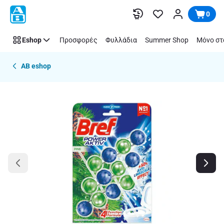
Παράλειψη
0
Eshop
Προσφορές
Φυλλάδια
Summer Shop
Μόνο στ
AB eshop