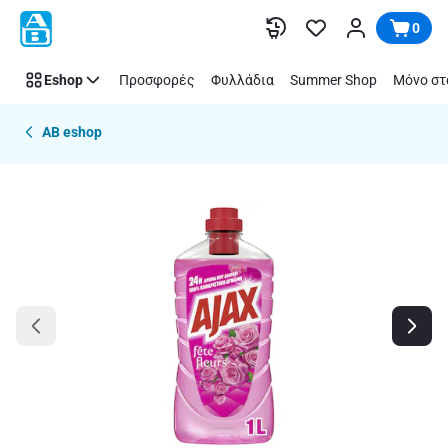
Παράλειψη
0
Eshop
Προσφορές
Φυλλάδια
Summer Shop
Μόνο στ
AB eshop