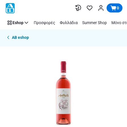
Παράλειψη
0
Eshop
Προσφορές
Φυλλάδια
Summer Shop
Μόνο στ
AB eshop