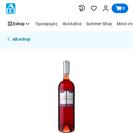
Παράλειψη
0
Eshop
Προσφορές
Φυλλάδια
Summer Shop
Μόνο στ
AB eshop