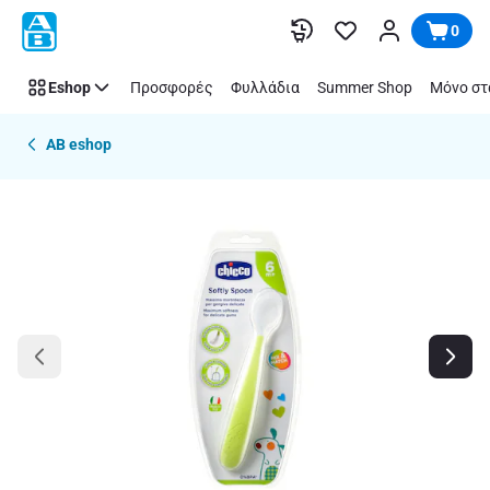
Παράλειψη
0
Eshop
Προσφορές
Φυλλάδια
Summer Shop
Μόνο στ
AB eshop