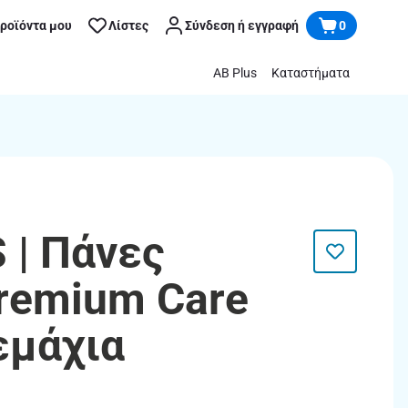
προϊόντα μου
Λίστες
Σύνδεση ή εγγραφή
0
AB Plus
Καταστήματα
| Πάνες
remium Care
εμάχια