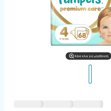
Kάνε κλικ για μεγέθυνση