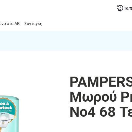
Τα 
νο στα ΑΒ
Συνταγές
PAMPERS 
Μωρού P
Νο4 68 Τ